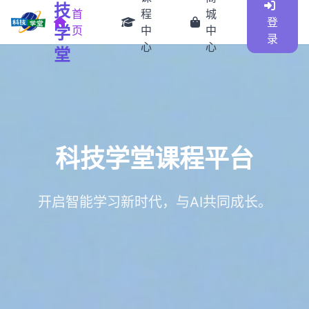
技
首
程
城
登
学
页
中
中
录
心
心
堂
科技学堂课程平台
开启智能学习新时代，与AI共同成长。